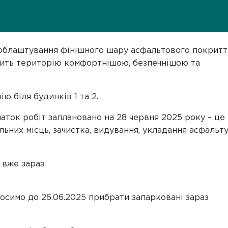
облаштування фінішного шару асфальтового покритт
бить територію комфортнішою, безпечнішою та
ю біля будинків 1 та 2.
чаток робіт заплановано на 28 червня 2025 року – це 
ьних місць, зачистка, видування, укладання асфальт
 вже зараз.
осимо до 26.06.2025 прибрати запарковані зараз