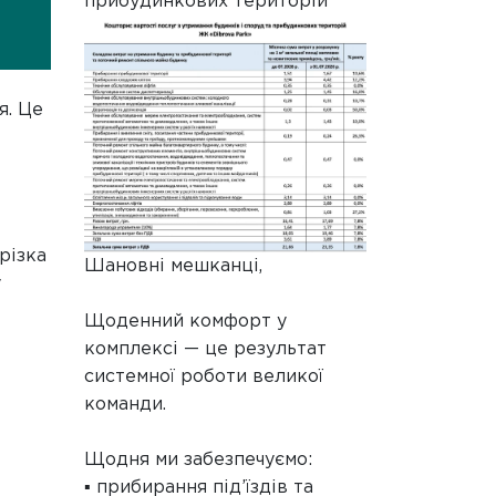
прибудинкових територій
я. Це
різка
Шановні мешканці,
у
Щоденний комфорт у
комплексі — це результат
системної роботи великої
команди.
Щодня ми забезпечуємо:
▪️ прибирання під’їздів та